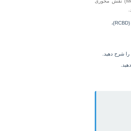
در رشته اکولوژی گیاهان زراعی، طراحی آزمایش (Experimental Design) و روش‌شناسی (Methodology) نقش محوری
.
با توجه به فرضیات و اهداف، طرح‌هایی نظیر بلوک‌های کامل تصادفی (RCBD)،
را شرح دهید.
هید.