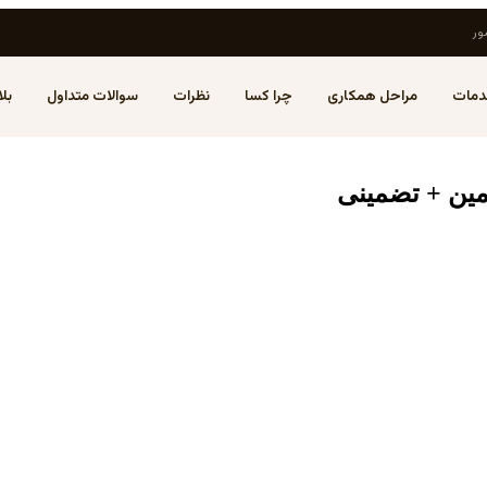
ور
مات
مراحل همکاری
چرا کسا
نظرات
سوالات متداول
بل
مین + تضمینی