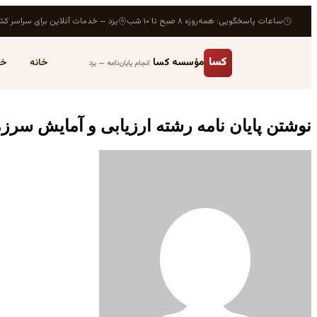
ساعات پاسخگویی: همه‌روزه ۸ صبح تا ۱۰ شب
یزد — خدمات آنلاین برای سراسر کش
کسا
مؤسسه کسا
خانه
خد
انجام پایان‌نامه — یزد
نوشتن پایان نامه رشته ارزیابی و آمایش سرز