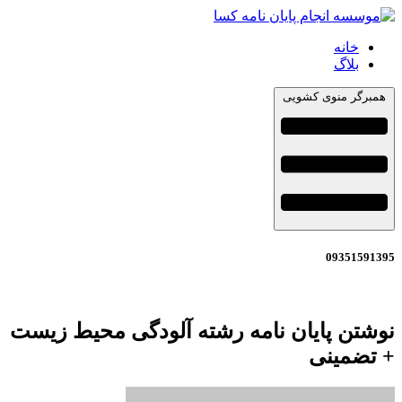
خانه
بلاگ
همبرگر منوی کشویی
09351591395
نوشتن پایان نامه رشته آلودگی محیط زیست
+ تضمینی